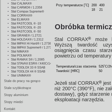
Stal CALMAX®
Przy temperaturze [˚C]
200
400
Stal CARMO® / 1.2358
18
21
Stal Compax Supreme®
Stal CORRAX®
Stal ELMAX®
Stal FASTCOOL ® -10
Obróbka termicz
Stal FASTCOOL ® -20
Stal FASTCOOL ® -50
Stal GRANE® / 1.2721
®
Stal CORRAX
może by
Stal HOLDAX® / 1.2312
Stal IMPAX Hi Hard® / 1.2738
Wyższą twardość uzys
Stal IMPAX Supreme® / 1.2738
osiągnięcia czasu starz
Stal NIMAX®
powietrzu od temperatury
Stal POLMAX®
Stal RAMAX S® / 1.2085
Stal STAVAX ESR® / X40Cr14
Temperatura/czas starzenia
525˚C/2h
Stal TOOLOX 33 ® SSAB
Twardość [HRC]
50
Stal TOOLOX 44 ® SSAB
Stal UNIMAX®
Stale do pracy na gorąco
®
Jeżeli stal CORRAX
jest
niż 200°C (390°F), nie za
Stale szybkotnące
dostawy), gdyż starzeni
Stopy aluminium
eksploatacji narzędzia.
Stopy miedzi
Kontakt