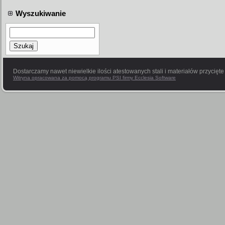
Wyszukiwanie
Szukaj
Dostarczamy nawet niewielkie ilości atestowanych stali i materiałów przycięt
Witryna opracowana za pomocą programu PSI firmy Ecclesia Software