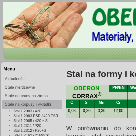
Menu
Stal na formy 
Aktualności
Stale nierdzewne
OBERON
PN/EN
We
®
-
CORRAX
Stale do pracy na zimno
C
Si
Mn
Cr
Stale na korpusy i wkładki
0,03
0,30
0,30
12,00
Stal 1.2083 / 420
form wtryskowych
Stal 1.2083 ESR / 420 ESR
Stal 1.2085 / 420 + S
Stal 1.2311 / P20
W porównaniu do konw
Stal 1.2312 / P20+S
Stal 1.2162 / 21MnCr5