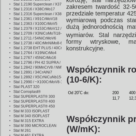
korozję, stal narzędz
Stal 1.2190 Superclean / X37Cr13
zakresem twardość 32-5
Stal 1.2316 / X38CrMo17
przedziale temperatur 42
Stal 1.2316 Superclean / X38CrMo17
Stal 1.2361 / X91CrMoV18
wymiarową podczas star
Stal 1.2363 / X100CrMoV5
dużą jednorodnością ma
Stal 1.2379 / X153CrMoV12 / NC11LV
Stal 1.2709 / X3NiCoMoTi18-9-5
wymiarów. Stal narzę
Stal 1.2711 / 54NiCrMoV6
formy wtryskowe, ma
Stal 1.2738 / 40CrMnNiMo8-6-4
konstrukcyjne.
Stal 1.2738 EHT PLUS / 40CrMnNiMo8-6-4
Stal 1.2764 / X19NiCrMo4
Stal 1.2767 / 45NiCrMo16
Stal 1.2796 / PH 42 SUPRA / 15NiCuAl12-10-10
Współczynnik ro
Stal 1.2842 / 90MnCrV8 / NMV
Stal 1.2891 / 34CrAlNi7
(10-6/K):
Stal 1.2892 / X5CrNiCuNb15-5 / 1.2316 mod. / PH X SUPRA
Stal 1.2990 / ~X100CrMoV8-1-1
Stal PLAST 320
Stal Corroplast®
Od 20˚C do:
200
400
Stal SUPERPLAST® 300
11,7
12,
Stal SUPERPLAST® 400
Stal SUPERPLAST® 450
Stal M 333 ISOPLAST
Stal M 340 ISOPLAST
Współczynnik pr
Stal M 315 EXTRA
Stal M 390 MICROCLEAN
(W/mK):
Stal M 261
Stal M 461 EXTRA