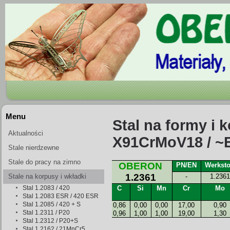
Menu
Stal na formy i 
Aktualności
X91CrMoV18 / 
Stale nierdzewne
Stale do pracy na zimno
OBERON
PN/EN
Werksto
1.2361
Stale na korpusy i wkładki
-
1.2361
Stal 1.2083 / 420
C
Si
Mn
Cr
Mo
form wtryskowych
Stal 1.2083 ESR / 420 ESR
Stal 1.2085 / 420 + S
0,86
0,00
0,00
17,00
0,90
Stal 1.2311 / P20
0,96
1,00
1,00
19,00
1,30
Stal 1.2312 / P20+S
Stal 1.2162 / 21MnCr5