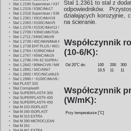
Stal 1.2361 to stal z doda
Stal 1.2190 Superclean / X37Cr13
odpowiedników. Przyst
Stal 1.2316 / X38CrMo17
Stal 1.2316 Superclean / X38CrMo17
działających korozyjnie,
Stal 1.2361 / X91CrMoV18
na ścieranie.
Stal 1.2363 / X100CrMoV5
Stal 1.2379 / X153CrMoV12 / NC11LV
Stal 1.2709 / X3NiCoMoTi18-9-5
Stal 1.2711 / 54NiCrMoV6
Współczynnik ro
Stal 1.2738 / 40CrMnNiMo8-6-4
Stal 1.2738 EHT PLUS / 40CrMnNiMo8-6-4
(10-6/K):
Stal 1.2764 / X19NiCrMo4
Stal 1.2767 / 45NiCrMo16
Stal 1.2796 / PH 42 SUPRA / 15NiCuAl12-10-10
Od 20˚C do:
100
200
300
Stal 1.2842 / 90MnCrV8 / NMV
Stal 1.2891 / 34CrAlNi7
10,5
11
11
Stal 1.2892 / X5CrNiCuNb15-5 / 1.2316 mod. / PH X SUPRA
Stal 1.2990 / ~X100CrMoV8-1-1
Stal PLAST 320
Współczynnik pr
Stal Corroplast®
Stal SUPERPLAST® 300
(W/mK):
Stal SUPERPLAST® 400
Stal SUPERPLAST® 450
Stal M 333 ISOPLAST
Stal M 340 ISOPLAST
Przy temperaturze [˚C]
Stal M 315 EXTRA
Stal M 390 MICROCLEAN
Stal M 261
Stal M 461 EXTRA