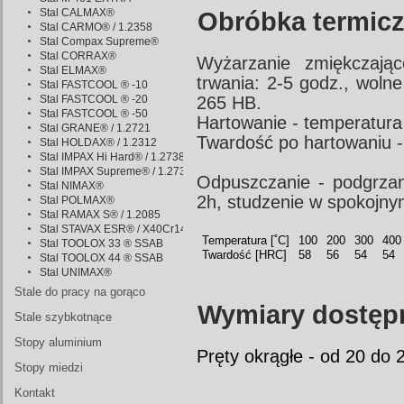
Stal CALMAX®
Obróbka termicz
Stal CARMO® / 1.2358
Stal Compax Supreme®
Stal CORRAX®
Wyżarzanie zmiękczając
Stal ELMAX®
trwania: 2-5 godz., woln
Stal FASTCOOL ® -10
Stal FASTCOOL ® -20
265 HB.
Stal FASTCOOL ® -50
Hartowanie - temperatura
Stal GRANE® / 1.2721
Twardość po hartowaniu 
Stal HOLDAX® / 1.2312
Stal IMPAX Hi Hard® / 1.2738
Stal IMPAX Supreme® / 1.2738
Odpuszczanie - podgrza
Stal NIMAX®
2h, studzenie w spokojny
Stal POLMAX®
Stal RAMAX S® / 1.2085
Stal STAVAX ESR® / X40Cr14
Temperatura [˚C]
100
200
300
400
Stal TOOLOX 33 ® SSAB
Twardość [HRC]
58
56
54
54
Stal TOOLOX 44 ® SSAB
Stal UNIMAX®
Stale do pracy na gorąco
Wymiary dostęp
Stale szybkotnące
Stopy aluminium
Pręty okrągłe - od 20 do
Stopy miedzi
Kontakt