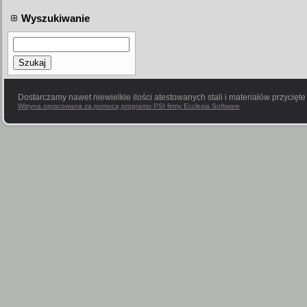
Wyszukiwanie
Szukaj
Dostarczamy nawet niewielkie ilości atestowanych stali i materiałów przycięt
Witryna opracowana za pomocą programu PSI firmy Ecclesia Software