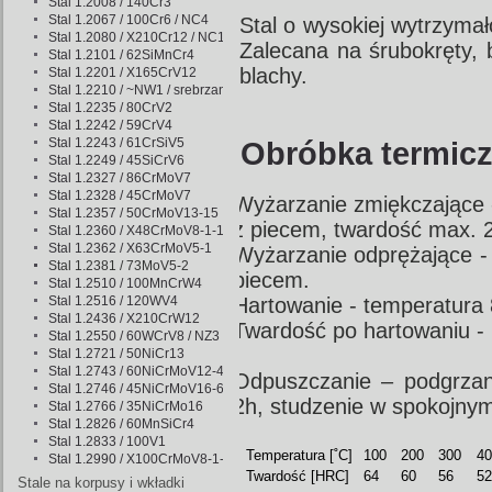
Stal 1.2008 / 140Cr3
Stal 1.2067 / 100Cr6 / NC4
Stal o wysokiej wytrzymał
Stal 1.2080 / X210Cr12 / NC11
Zalecana na śrubokręty, b
Stal 1.2101 / 62SiMnCr4
blachy.
Stal 1.2201 / X165CrV12
Stal 1.2210 / ~NW1 / srebrzanka
Stal 1.2235 / 80CrV2
Stal 1.2242 / 59CrV4
Stal 1.2243 / 61CrSiV5
Obróbka termicz
Stal 1.2249 / 45SiCrV6
Stal 1.2327 / 86CrMoV7
Stal 1.2328 / 45CrMoV7
Wyżarzanie zmiękczające 
Stal 1.2357 / 50CrMoV13-15
z piecem, twardość max. 
Stal 1.2360 / X48CrMoV8-1-1
Stal 1.2362 / X63CrMoV5-1
Wyżarzanie odprężające -
Stal 1.2381 / 73MoV5-2
piecem.
Stal 1.2510 / 100MnCrW4
Stal 1.2516 / 120WV4
Hartowanie - temperatura 
Stal 1.2436 / X210CrW12
Twardość po hartowaniu -
Stal 1.2550 / 60WCrV8 / NZ3
Stal 1.2721 / 50NiCr13
Stal 1.2743 / 60NiCrMoV12-4
Odpuszczanie – podgrza
Stal 1.2746 / 45NiCrMoV16-6
2h, studzenie w spokojny
Stal 1.2766 / 35NiCrMo16
Stal 1.2826 / 60MnSiCr4
Stal 1.2833 / 100V1
Temperatura [˚C]
100
200
300
40
Stal 1.2990 / X100CrMoV8-1-1
Twardość [HRC]
64
60
56
52
Stale na korpusy i wkładki