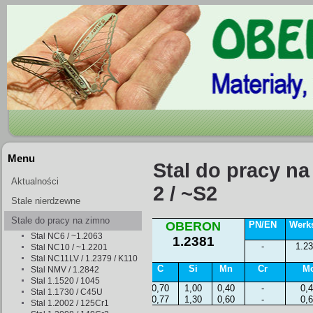
Menu
Stal do pracy na
Aktualności
2 / ~S2
Stale nierdzewne
Stale do pracy na zimno
OBERON
PN/EN
Werks
Stal NC6 / ~1.2063
1.2381
-
1.2
Stal NC10 / ~1.2201
Stal NC11LV / 1.2379 / K110
C
Si
Mn
Cr
M
Stal NMV / 1.2842
Stal 1.1520 / 1045
0,70
1,00
0,40
-
0,
Stal 1.1730 / C45U
0,77
1,30
0,60
-
0,
Stal 1.2002 / 125Cr1