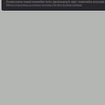
Dostarczamy nawet niewielkie ilości atestowanych stali i materiałów przycięt
Witryna opracowana za pomocą programu PSI firmy Ecclesia Software