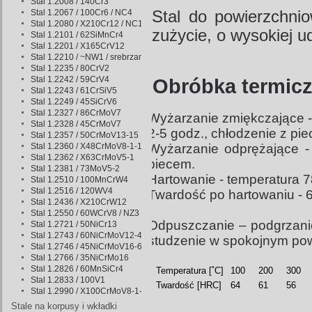
Stal 1.2008 / 140Cr3
Stal 1.2067 / 100Cr6 / NC4
Stal do powierzchni
Stal 1.2080 / X210Cr12 / NC11
zużycie, o wysokiej u
Stal 1.2101 / 62SiMnCr4
Stal 1.2201 / X165CrV12
Stal 1.2210 / ~NW1 / srebrzanka
Stal 1.2235 / 80CrV2
Stal 1.2242 / 59CrV4
Obróbka termicz
Stal 1.2243 / 61CrSiV5
Stal 1.2249 / 45SiCrV6
Stal 1.2327 / 86CrMoV7
Wyżarzanie zmiękczające - 
Stal 1.2328 / 45CrMoV7
2-5 godz., chłodzenie z pi
Stal 1.2357 / 50CrMoV13-15
Stal 1.2360 / X48CrMoV8-1-1
Wyżarzanie odprężające -
Stal 1.2362 / X63CrMoV5-1
piecem.
Stal 1.2381 / 73MoV5-2
Hartowanie - temperatura 
Stal 1.2510 / 100MnCrW4
Stal 1.2516 / 120WV4
Twardość po hartowaniu - 
Stal 1.2436 / X210CrW12
Stal 1.2550 / 60WCrV8 / NZ3
Odpuszczanie – podgrzani
Stal 1.2721 / 50NiCr13
Stal 1.2743 / 60NiCrMoV12-4
studzenie w spokojnym pow
Stal 1.2746 / 45NiCrMoV16-6
Stal 1.2766 / 35NiCrMo16
Stal 1.2826 / 60MnSiCr4
Temperatura [˚C]
100
200
300
Stal 1.2833 / 100V1
Twardość [HRC]
64
61
56
Stal 1.2990 / X100CrMoV8-1-1
Stale na korpusy i wkładki