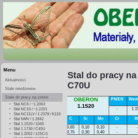
Menu
Stal do pracy na
Aktualności
C70U
Stale nierdzewne
Stale do pracy na zimno
OBERON
PN/EN
Werk
Stal NC6 / ~1.2063
1.1520
-
1.1
Stal NC10 / ~1.2201
Stal NC11LV / 1.2379 / K110
C
Si
Mn
Cr
M
Stal NMV / 1.2842
Stal 1.1520 / 1045
0,65
0,10
0,10
-
Stal 1.1730 / C45U
0,75
0,30
0,40
-
Stal 1.2002 / 125Cr1