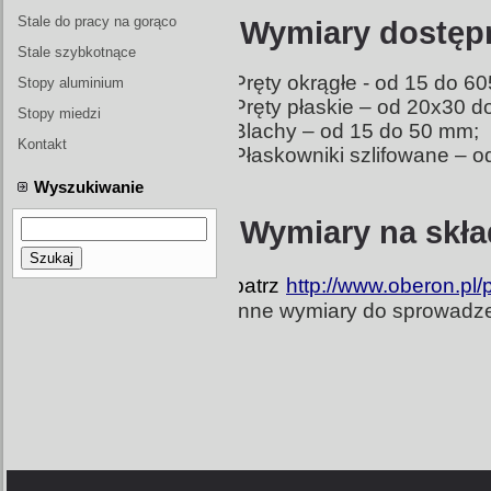
form wtryskowych
Stale do pracy na gorąco
Wymiary dostęp
Stale szybkotnące
Pręty okrągłe - od 15 do 6
Stopy aluminium
Pręty płaskie – od 20x30 
Stopy miedzi
Blachy – od 15 do 50 mm;
Kontakt
Płaskowniki szlifowane – o
Wyszukiwanie
Wymiary na skła
Szukaj
patrz
http://www.oberon.pl
Inne wymiary do sprowadzen