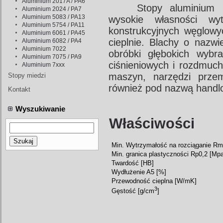
Aluminium 2017A / PA6
Stopy aluminium 
Aluminium 2024 / PA7
Aluminium 5083 / PA13
wysokie własności wyt
Aluminium 5754 / PA11
konstrukcyjnych węglowy
Aluminium 6061 / PA45
cieplnie. Blachy o nazw
Aluminium 6082 / PA4
Aluminium 7022
obróbki głębokich wybr
Aluminium 7075 / PA9
ciśnieniowych i rozdmuch
Aluminium 7xxx
maszyn, narzędzi prze
Stopy miedzi
również pod nazwą hand
Kontakt
Wyszukiwanie
Właściwości
Szukaj
Min. Wytrzymałość na rozciąganie Rm
Min. granica plastyczności Rp0,2 [Mpa
Twardość [HB]
Wydłużenie A5 [%]
Przewodność cieplna [W/mK]
3
Gęstość [g/cm
]