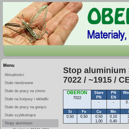
Menu
Stop aluminium 
Aktualności
7022 / ~1915 / 
Stale nierdzewne
Stale do pracy na zimno
OBERON
Stare
PN
Wer
PN
EN
7022
Stale na korpusy i wkładki
-
-
3
form wtryskowych
Stale do pracy na gorąco
Si
Fe
Cu
Mn
Stale szybkotnące
0,50
0,50
0,50
0,10
1,00
0,40
Stopy aluminium