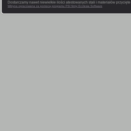
Dostarczamy nawet niewielkie ilości atestowanych stali i materiałów przycięt
Witryna opracowana za pomocą programu PSI firmy Ecclesia Software